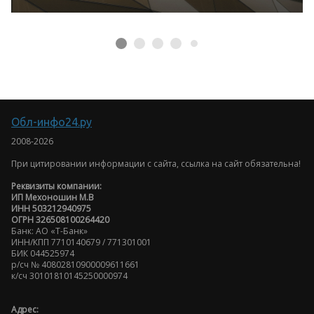
Обл-инфо24.ру
2008-2026
При цитировании информации с сайта, ссылка на сайт обязательна!
Реквизиты компании:
ИП Мехоношин М.В
ИНН 503212940975
ОГРН 326508100264420
Банк: АО «Т-Банк»
ИНН/КПП 7710140679 / 771301001
БИК 044525974
р/сч № 40802810900009611661
к/сч 30101810145250000974
Адрес: