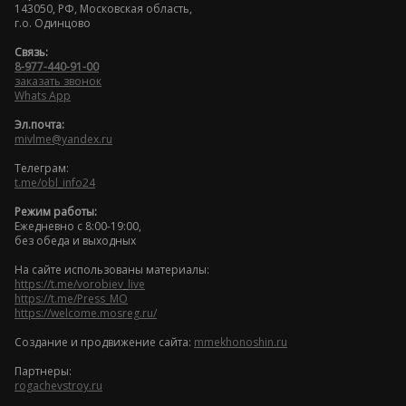
143050, РФ, Московская область,
г.о. Одинцово
Связь:
8-977-440-91-00
заказать звонок
Whats App
Эл.почта:
mivlme@yandex.ru
Телеграм:
t.me/obl_info24
Режим работы:
Ежедневно с 8:00-19:00,
без обеда и выходных
На сайте использованы материалы:
https://t.me/vorobiev_live
https://t.me/Press_MO
https://welcome.mosreg.ru/
Cоздание и продвижение сайта:
mmekhonoshin.ru
Партнеры:
rogachevstroy.ru