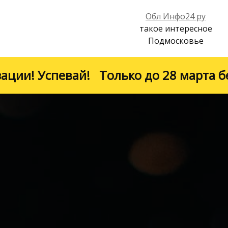
Обл Инфо24 ру
такое интересное
Подмосковье
!
Только до 28 марта бесплатно 1 ме