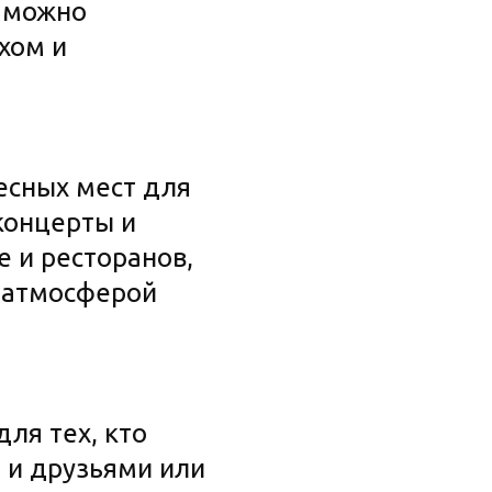
ь можно
хом и
есных мест для
концерты и
е и ресторанов,
я атмосферой
ля тех, кто
 и друзьями или