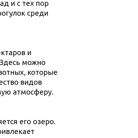
д и с тех пор
рогулок среди
ектаров и
 Здесь можно
ивотных, которые
ество видов
мую атмосферу.
ется его озеро.
ривлекает